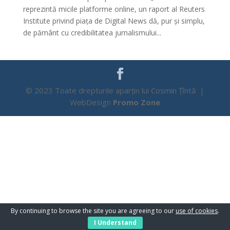
reprezintă micile platforme online, un raport al Reuters
Institute privind piața de Digital News dă, pur și simplu,
de pământ cu credibilitatea jurnalismului...
© 2023 Toate drepturile aparțin lui Cosmin Țîntă |
WebDesign
Promo Zone
By continuing to browse the site you are agreeing to our
use of cookies
.
I Understand