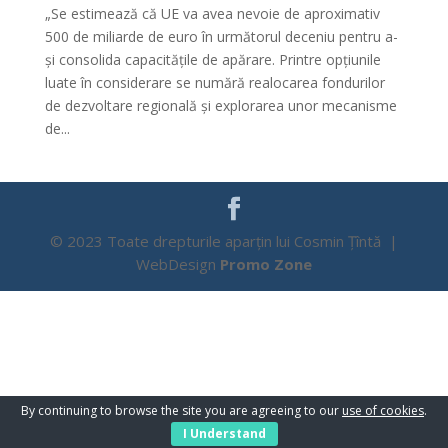
„Se estimează că UE va avea nevoie de aproximativ
500 de miliarde de euro în următorul deceniu pentru a-
și consolida capacitățile de apărare. Printre opțiunile
luate în considerare se numără realocarea fondurilor
de dezvoltare regională și explorarea unor mecanisme
de...
© 2023 Toate drepturile aparțin lui Cosmin Țîntă |
WebDesign
Promo Zone
By continuing to browse the site you are agreeing to our
use of cookies
.
I Understand