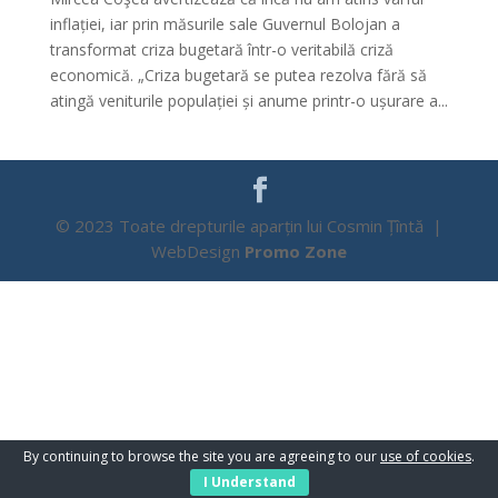
inflației, iar prin măsurile sale Guvernul Bolojan a
transformat criza bugetară într-o veritabilă criză
economică. „Criza bugetară se putea rezolva fără să
atingă veniturile populației și anume printr-o ușurare a...
© 2023 Toate drepturile aparțin lui Cosmin Țîntă |
WebDesign
Promo Zone
By continuing to browse the site you are agreeing to our
use of cookies
.
I Understand