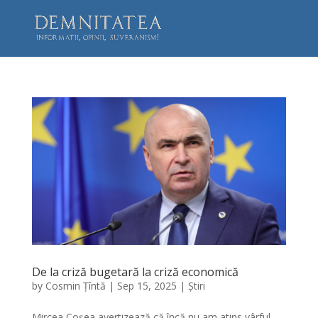
De la criză bugetară la criză economică
by
Cosmin Țîntă
|
Sep 15, 2025
|
Știri
Mircea Coşea avertizează că încă nu am atins vârful