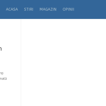
ACASA
STIRI
MAGAZIN
OPINII
n
nți
inată