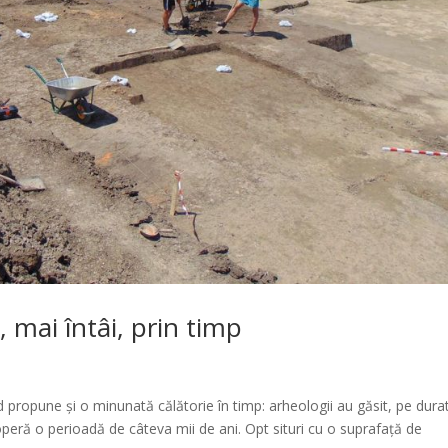
 mai întâi, prin timp
d propune și o minunată călătorie în timp: arheologii au găsit, pe dura
acoperă o perioadă de câteva mii de ani. Opt situri cu o suprafață de