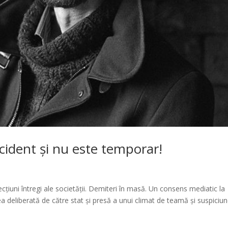
cident și nu este temporar!
cțiuni întregi ale societății. Demiteri în masă. Un consens mediatic la
 deliberată de către stat și presă a unui climat de teamă și suspiciun