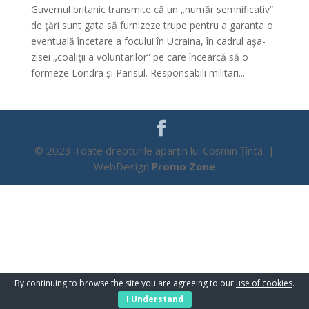
Guvernul britanic transmite că un „număr semnificativ”
de ţări sunt gata să furnizeze trupe pentru a garanta o
eventuală încetare a focului în Ucraina, în cadrul aşa-
zisei „coaliţii a voluntarilor” pe care încearcă să o
formeze Londra și Parisul. Responsabili militari...
© 2023 Toate drepturile aparțin lui Cosmin Țîntă |
WebDesign
Promo Zone
By continuing to browse the site you are agreeing to our
use of cookies
.
I Understand