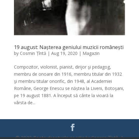
19 august: Nașterea geniului muzicii românești
by
Cosmin Țîntă
|
Aug 19, 2020
|
Magazin
Compozitor, violonist, pianist, dirijor şi pedagog,
membru de onoare din 1916, membru titular din 1932
şi membru titular onorific, din 1948, al Academiei
Române, George Enescu se năștea la Liveni, Botoşani,
pe 19 august 1881. A început să cânte la vioară la
vârsta de...
© 2023 Toate drepturile aparțin lui Cosmin Țîntă |