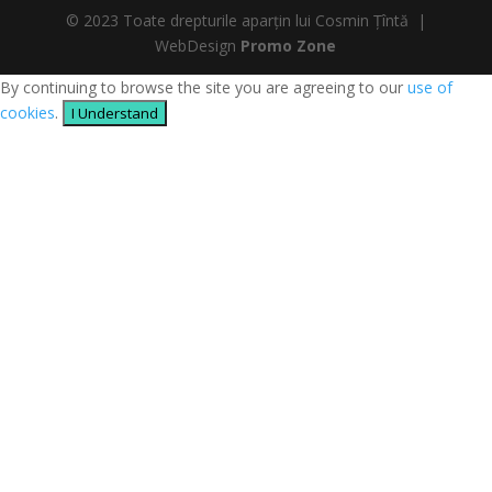
© 2023 Toate drepturile aparțin lui Cosmin Țîntă |
WebDesign
Promo Zone
By continuing to browse the site you are agreeing to our
use of
cookies
.
I Understand