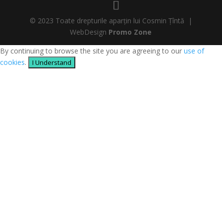
© 2023 Toate drepturile aparțin lui Cosmin Țîntă |
WebDesign
Promo Zone
By continuing to browse the site you are agreeing to our
use of
cookies
.
I Understand