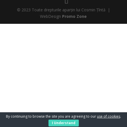
© 2023 Toate drepturile aparțin lui Cosmin Țîntă |
WebDesign
Promo Zone
By continuing to browse the site you are agreeing to our
use of cookies
.
I Understand