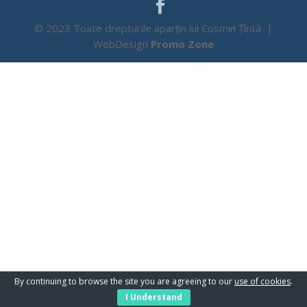
© 2023 Toate drepturile aparțin lui Cosmin Țîntă |
WebDesign
Promo Zone
By continuing to browse the site you are agreeing to our
use of cookies
.
I Understand