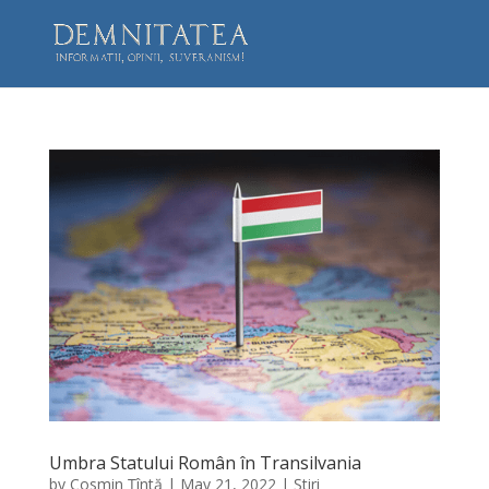
Umbra Statului Român în Transilvania
by
Cosmin Țîntă
|
May 21, 2022
|
Știri