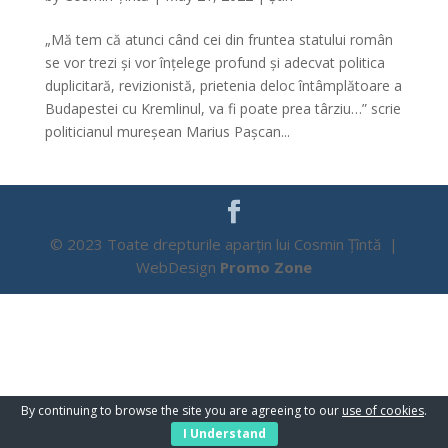
„Mă tem că atunci când cei din fruntea statului român
se vor trezi și vor înțelege profund și adecvat politica
duplicitară, revizionistă, prietenia deloc întâmplătoare a
Budapestei cu Kremlinul, va fi poate prea târziu…” scrie
politicianul mureșean Marius Pașcan...
© 2023 Toate drepturile aparțin lui Cosmin Țîntă |
WebDesign
Promo Zone
By continuing to browse the site you are agreeing to our
use of cookies
.
I Understand