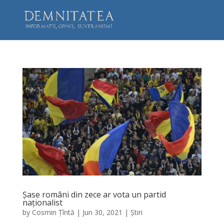
Șase români din zece ar vota un partid
naționalist
by
Cosmin Țîntă
|
Jun 30, 2021
|
Știri