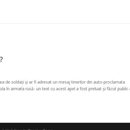
?
erea de soldați și ar fi adresat un mesaj tinerilor din auto-proclamata
la în armata rusă- un text cu acest apel a fost preluat și făcut public