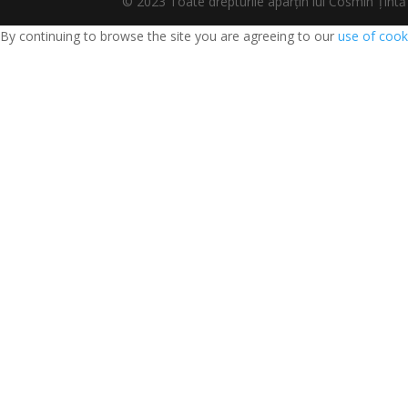
© 2023 Toate drepturile aparțin lui Cosmin Țî
By continuing to browse the site you are agreeing to our
use of cook