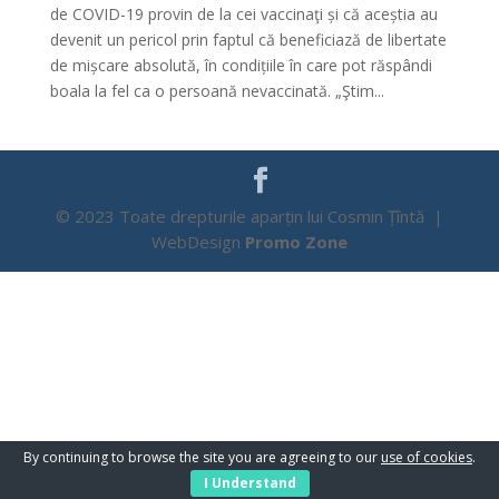
de COVID-19 provin de la cei vaccinaţi și că aceștia au
devenit un pericol prin faptul că beneficiază de libertate
de mișcare absolută, în condițiile în care pot răspândi
boala la fel ca o persoană nevaccinată. „Ştim...
© 2023 Toate drepturile aparțin lui Cosmin Țîntă |
WebDesign
Promo Zone
By continuing to browse the site you are agreeing to our
use of cookies
.
I Understand