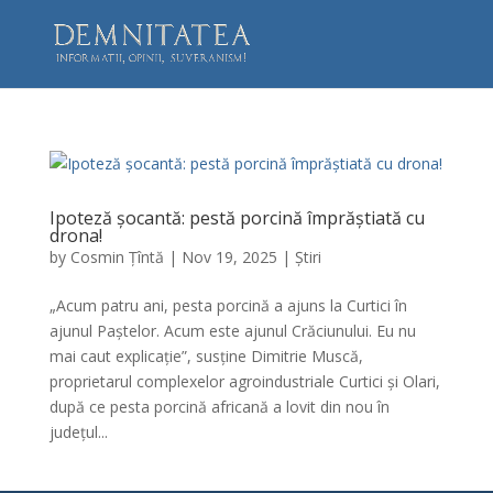
Ipoteză șocantă: pestă porcină împrăștiată cu
drona!
by
Cosmin Țîntă
|
Nov 19, 2025
|
Știri
„Acum patru ani, pesta porcină a ajuns la Curtici în
ajunul Paștelor. Acum este ajunul Crăciunului. Eu nu
mai caut explicație”, susține Dimitrie Muscă,
proprietarul complexelor agroindustriale Curtici și Olari,
după ce pesta porcină africană a lovit din nou în
județul...