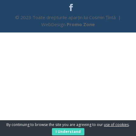
© 2023 Toate drepturile aparțin lui Cosmin Țîntă |
WebDesign
Promo Zone
By continuing to browse the site you are agreeing to our
use of cookies
.
I Understand