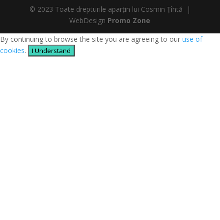
© 2023 Toate drepturile aparțin lui Cosmin Țîntă |
WebDesign
Promo Zone
By continuing to browse the site you are agreeing to our
use of
cookies
.
I Understand