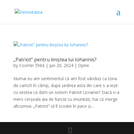
„Patriot” pentru liniștea lui Iohannis?
by
Cosmin Țîntă
|
Jun 20, 2024
|
Opinii
Numai eu am sentimentul că am fost vânduți ca tona
de cartofi în câmp, după ședința asta din care s-a ieșit
cu vestea că dăm un sistem Patriot Ucrainei? Dacă n-a
mers cerșeala aia de funcții cu imunități, hai că merge
altcumva: „Patriot”-ul îl scoate în pace și...