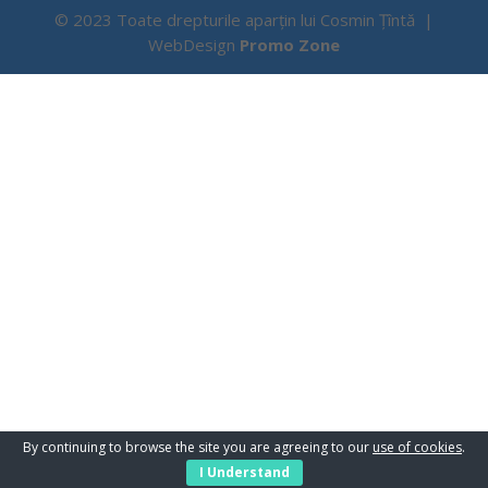
© 2023 Toate drepturile aparțin lui Cosmin Țîntă |
WebDesign
Promo Zone
By continuing to browse the site you are agreeing to our
use of cookies
.
I Understand