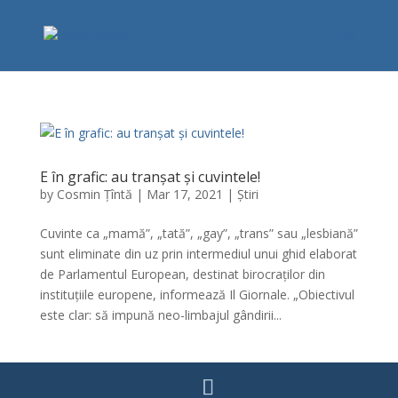
E în grafic: au tranșat și cuvintele!
by
Cosmin Țîntă
|
Mar 17, 2021
|
Știri
Cuvinte ca „mamă”, „tată”, „gay”, „trans” sau „lesbiană”
sunt eliminate din uz prin intermediul unui ghid elaborat
de Parlamentul European, destinat birocraților din
instituțiile europene, informează Il Giornale. „Obiectivul
este clar: să impună neo-limbajul gândirii...