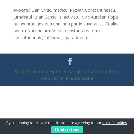
Avocatul Dan Chitic, medicul Răzvan Constantinescu,
jurnalistul Iulian Capsali și activistul civic Aurelian Popa
au anunțat lansarea unui nou partid suveranist. Coaliția
pentru Națiune urmărește reinstaurarea ordinii
constituționale, întărirea și garantarea...
© 2023 Toate drepturile aparțin lui Cosmin Țîntă |
WebDesign
Promo Zone
By continuing to browse the site you are agreeing to our
use of cookies
.
I Understand