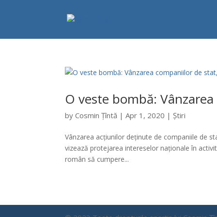
O veste bombă: Vânzarea c
by
Cosmin Țîntă
|
Apr 1, 2020
|
Știri
Vânzarea acțiunilor deținute de companiile de stat 
vizează protejarea intereselor naționale în activi
român să cumpere...