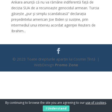
Ankara anunță că nu va rămâne indiferentă față de
decizia SUA de a recunoaște genocidul armean. Turcia
găsește „pur şi simplu scandaloasă” declarația
președintelui american Joe Biden și susține, prin
intermediul unui interviu acordat agenţiei Reuters de
Ibrahim...
© 2023 Toate drepturile aparțin lui Cosmin Țîntă |
WebDesign
Promo Zone
By continuing to browse the site you are agreeing to our
use of cookies
.
I Understand