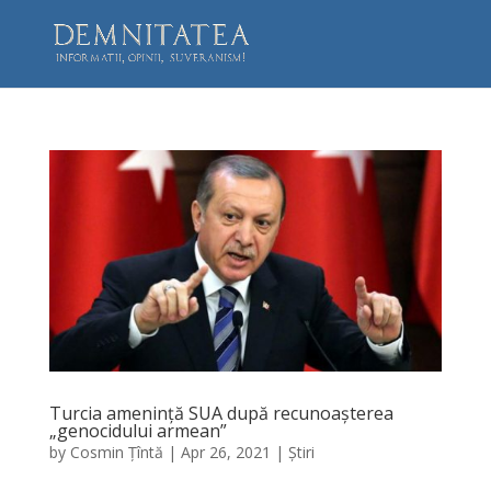
Turcia amenință SUA după recunoașterea
„genocidului armean”
by
Cosmin Țîntă
|
Apr 26, 2021
|
Știri