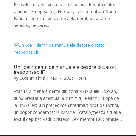
Bruxelles-ul Ursulei nu face dinadins diferența dintre
Uniunea Europeană și Europa”, scrie jurnalistul Sorin
Faur în contextul pe cât de aglomerat, pe atât de
nebulos, pe care...
Un „delir demn de manualele despre dictatori
iresponsabili”
by
Cosmin Țîntă
|
Mar 7, 2025
|
Știri
Atac fără menajamente din zona PSD la Ilie Bolojan,
după prestația acestuia la summitul Rearm Europe de
la Bruxelles: „un președinte (interimar) orbit de război,
un popor condamnat la sărăcie”, cataloghează situația
fostul deputat Radu Cristescu, ex-membru al Comisiei...