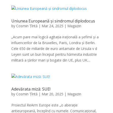
Uniunea Europeană și sindromul diplodocus
by
Cosmin Țîntă
|
Mar 24, 2025
|
Magazin
„Acum pare mai logică agitația irațională a șefimii și a
influencerilor de la Bruxelles, Paris, Londra și Berlin.
Cele 650 de miliarde de euro antamate de Ursula v d
Leyen sunt un bun început pentru hămesita industrie
militară a țărilor mari și bogate din UE, plus UK....
Adevărata miză: SUE!
by
Cosmin Țîntă
|
Mar 20, 2025
|
Magazin
Proiectul ReArm Europe este „o aberație
antieuropeană, începînd cu numele. Comunicațional,