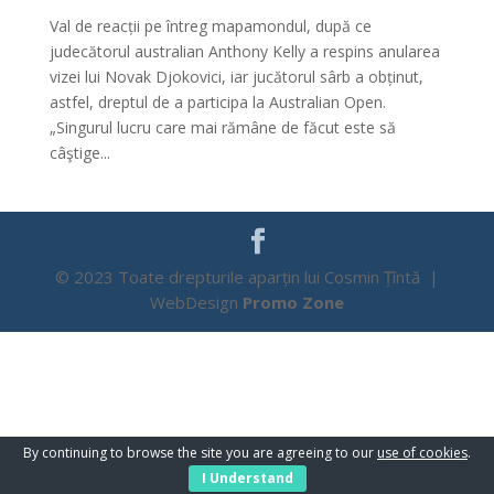
Val de reacții pe întreg mapamondul, după ce
judecătorul australian Anthony Kelly a respins anularea
vizei lui Novak Djokovici, iar jucătorul sârb a obținut,
astfel, dreptul de a participa la Australian Open.
„Singurul lucru care mai rămâne de făcut este să
câştige...
© 2023 Toate drepturile aparțin lui Cosmin Țîntă |
WebDesign
Promo Zone
By continuing to browse the site you are agreeing to our
use of cookies
.
I Understand