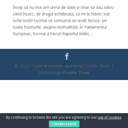
Încep să nu mai am urmă de dubii și chiar să dau rateu
când încerc, de dragul echilibrului, să mi le fabric: sub
ochii noștri tocmai se consumă un asalt feroce, pe
toate fronturile, asupra normalității. În Parlamentul
European, tocmai a trecut Raportul Matic....
© 2023 Toate drepturile aparțin lui Cosmin Țîntă |
WebDesign
Promo Zone
By continuing to browse the site you are agreeing to our
use of cookies
.
I Understand