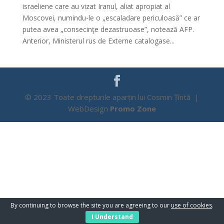
israeliene care au vizat Iranul, aliat apropiat al
Moscovei, numindu-le o „escaladare periculoasă” ce ar
putea avea „consecinţe dezastruoase”, notează AFP.
Anterior, Ministerul rus de Externe catalogase...
© 2023 Toate drepturile aparțin lui Cosmin Țîntă |
WebDesign
Promo Zone
By continuing to browse the site you are agreeing to our
use of cookies
.
I Understand