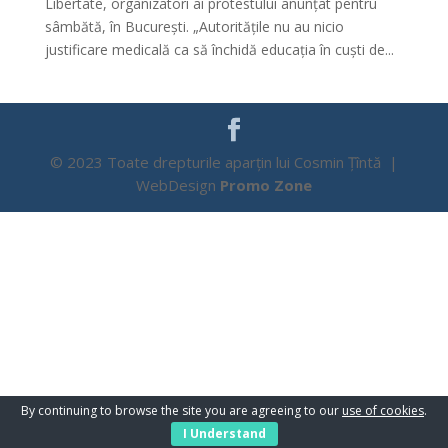
Libertate, organizatori ai protestului anunțat pentru
sâmbătă, în București. „Autoritățile nu au nicio
justificare medicală ca să închidă educația în cuști de...
© 2023 Toate drepturile aparțin lui Cosmin Țîntă |
WebDesign
Promo Zone
By continuing to browse the site you are agreeing to our
use of cookies
.
I Understand