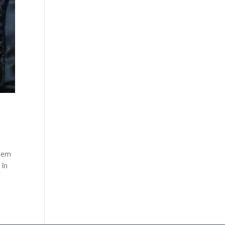
ntem
 în