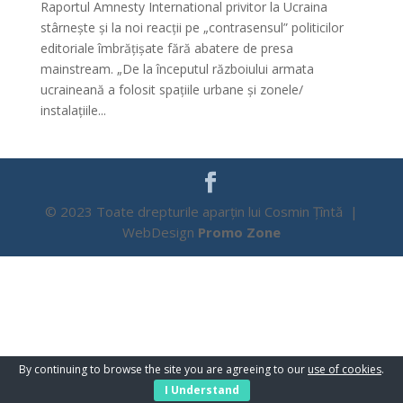
Raportul Amnesty International privitor la Ucraina
stârnește și la noi reacții pe „contrasensul” politicilor
editoriale îmbrățișate fără abatere de presa
mainstream. „De la începutul războiului armata
ucraineană a folosit spațiile urbane și zonele/
instalațiile...
© 2023 Toate drepturile aparțin lui Cosmin Țîntă |
WebDesign
Promo Zone
By continuing to browse the site you are agreeing to our
use of cookies
.
I Understand