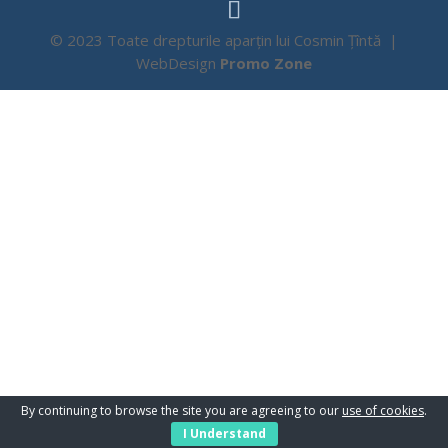
© 2023 Toate drepturile aparțin lui Cosmin Țîntă |
WebDesign
Promo Zone
By continuing to browse the site you are agreeing to our
use of cookies
.
I Understand