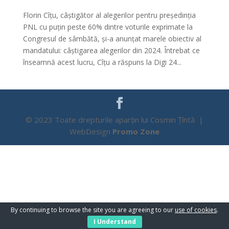
Florin Cîțu, câștigător al alegerilor pentru președinția
PNL cu puțin peste 60% dintre voturile exprimate la
Congresul de sâmbătă, și-a anunțat marele obiectiv al
mandatului: câștigarea alegerilor din 2024. Întrebat ce
înseamnă acest lucru, Cîțu a răspuns la Digi 24...
© 2023 Toate drepturile aparțin lui Cosmin Țîntă |
WebDesign
Promo Zone
By continuing to browse the site you are agreeing to our
use of cookies
.
I Understand