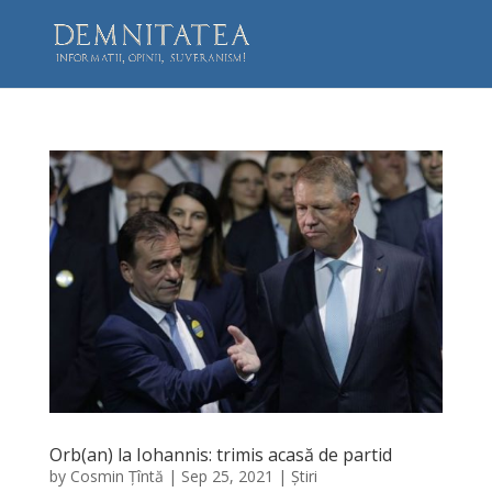
Orb(an) la Iohannis: trimis acasă de partid
by
Cosmin Țîntă
|
Sep 25, 2021
|
Știri