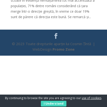
scoate în evidență nemulțumirea tot mai accentuată a
populației, 71% dintre români considerând că țara
merge într-o direcție greșită, în vreme ce doar 19%
sunt de părere că direcția este bună. Se remarcă și...
© 2023 Toate drepturile aparțin lui Cosmin Țîntă |
WebDesign
Promo Zone
By continuing to browse the site you are agreeing to our
use of cookies
.
I Understand