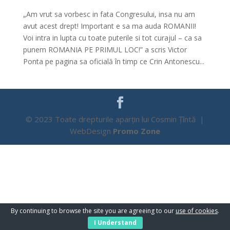
„Am vrut sa vorbesc in fata Congresului, insa nu am
avut acest drept! Important e sa ma auda ROMANII!
Voi intra in lupta cu toate puterile si tot curajul – ca sa
punem ROMANIA PE PRIMUL LOC!” a scris Victor
Ponta pe pagina sa oficială în timp ce Crin Antonescu...
© 2023 Toate drepturile aparțin lui Cosmin Țîntă |
WebDesign
Promo Zone
By continuing to browse the site you are agreeing to our
use of cookies
.
I Understand