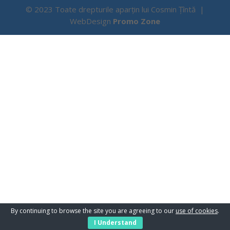
© 2023 Toate drepturile aparțin lui Cosmin Țîntă |
WebDesign
Promo Zone
By continuing to browse the site you are agreeing to our
use of cookies
.
I Understand