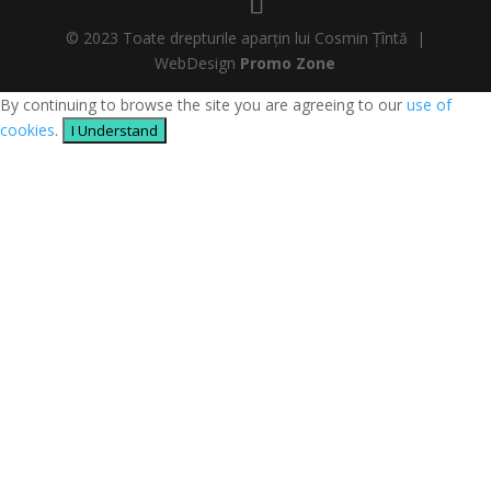
© 2023 Toate drepturile aparțin lui Cosmin Țîntă |
WebDesign
Promo Zone
By continuing to browse the site you are agreeing to our
use of
cookies
.
I Understand