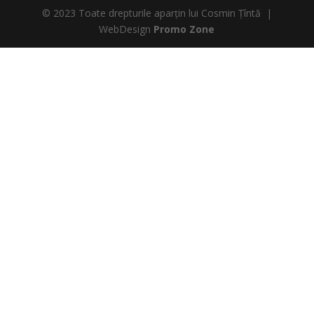
© 2023 Toate drepturile aparțin lui Cosmin Țîntă |
WebDesign
Promo Zone