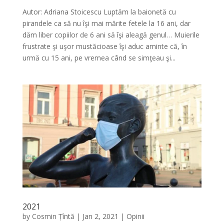
Autor: Adriana Stoicescu Luptăm la baionetă cu
pirandele ca să nu îşi mai mărite fetele la 16 ani, dar
dăm liber copiilor de 6 ani să îşi aleagă genul… Muierile
frustrate şi uşor mustăcioase îşi aduc aminte că, în
urmă cu 15 ani, pe vremea când se simţeau şi...
2021
by
Cosmin Țîntă
|
Jan 2, 2021
|
Opinii