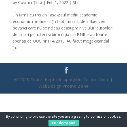
by
Cosmin Țîntă
|
Feb 1, 2022
|
Știri
„În urmă cu trei ani, așa-zisul mediu academic
economic românesc (în fapt, un cuib de influenceri
bovarici care nu se ridicau deasupra nivelului “autorilor”
de ciripiri pe tuiter) și birocrația din BNR erau foarte
speriați de OUG nr.114/2018. Au făcut mega-scandal
în...
© 2023 Toate drepturile aparțin lui Cosmin Țîntă |
WebDesign
Promo Zone
By continuing to browse the site you are agreeing to our
use of cookies
.
I Understand