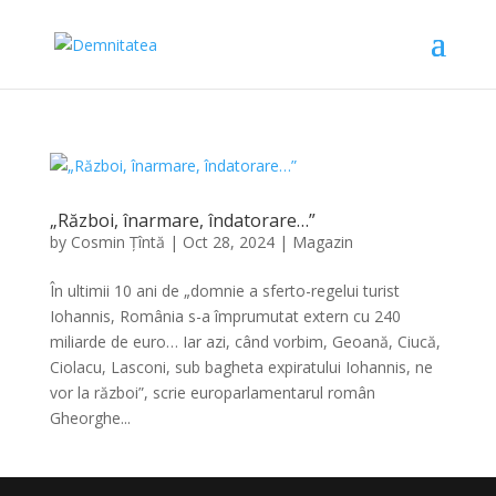
„Război, înarmare, îndatorare…”
by
Cosmin Țîntă
|
Oct 28, 2024
|
Magazin
În ultimii 10 ani de „domnie a sferto-regelui turist
Iohannis, România s-a împrumutat extern cu 240
miliarde de euro… Iar azi, când vorbim, Geoană, Ciucă,
Ciolacu, Lasconi, sub bagheta expiratului Iohannis, ne
vor la război”, scrie europarlamentarul român
Gheorghe...