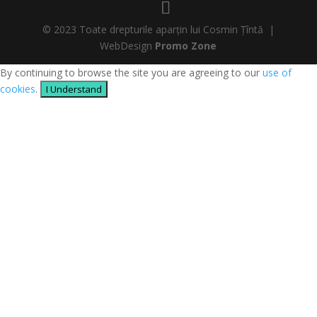
© 2023 Toate drepturile aparțin lui Cosmin Țîntă |
WebDesign
Promo Zone
By continuing to browse the site you are agreeing to our
use of
cookies
.
I Understand