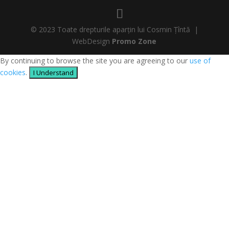
© 2023 Toate drepturile aparțin lui Cosmin Țîntă |
WebDesign
Promo Zone
By continuing to browse the site you are agreeing to our
use of
cookies
.
I Understand