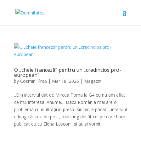
O „cheie franceză” pentru un „credincios pro-
european”
by
Cosmin Țîntă
|
Mar 18, 2025
|
Magazin
„Din interviul dat de Mircea Toma la G4 eu nu am aflat
ce mă interesa. Anume… Dacă România mai are o
problemă cu infiltrații în presă. Sincer, e păcat… interviul
e lung cât o zi de post, mai lung decât cel pe care l-am
publicat eu cu Elena Lasconi, și au și vorbit...