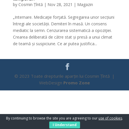
by
Cosmin Țîntă
|
Nov 28, 2021
|
Magazin
„Internare. Medicaţie forţată. Segregarea unor secțiuni
întregi ale societății. Demiteri în masă. Un consens
mediatic la semn. Cenzurarea sistematică a opoziţiei.
Crearea deliberată de către stat și presă a unui climat
de teamă și suspiciune. Ce ar putea justifica...
© 2023 Toate drepturile aparțin lui Cosmin Țîntă |
WebDesign
Promo Zone
By continuing to browse the site you are agreeing to our
use of cookies
.
I Understand