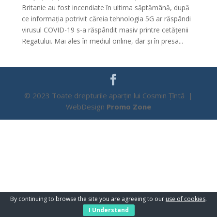
Britanie au fost incendiate în ultima săptămână, după
ce informația potrivit căreia tehnologia 5G ar răspândi
virusul COVID-19 s-a răspândit masiv printre cetățenii
Regatului. Mai ales în mediul online, dar și în presa...
© 2023 Toate drepturile aparțin lui Cosmin Țîntă |
WebDesign
Promo Zone
By continuing to browse the site you are agreeing to our
use of cookies
.
I Understand