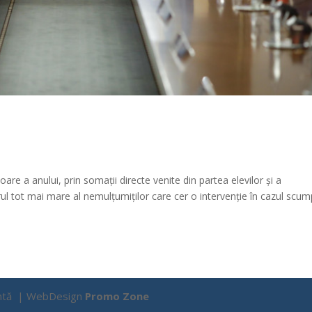
are a anului, prin somații directe venite din partea elevilor și a
l tot mai mare al nemulțumiților care cer o intervenție în cazul scump
Țîntă | WebDesign
Promo Zone