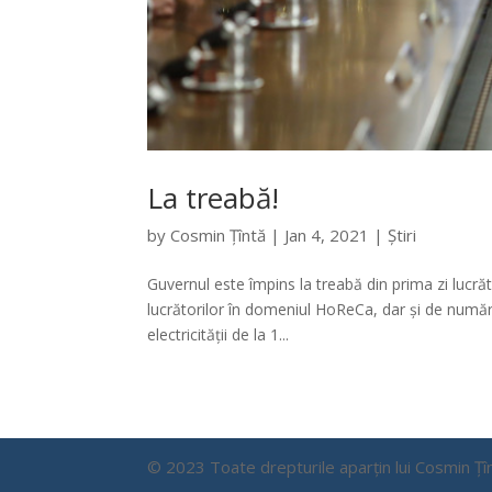
La treabă!
by
Cosmin Țîntă
|
Jan 4, 2021
|
Știri
Guvernul este împins la treabă din prima zi lucrăto
lucrătorilor în domeniul HoReCa, dar și de număru
electricității de la 1...
© 2023 Toate drepturile aparțin lui Cosmin 