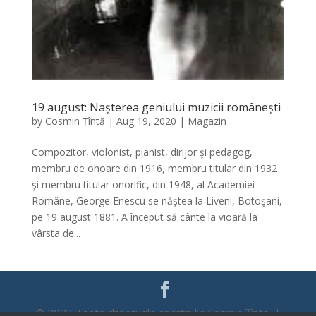
19 august: Nașterea geniului muzicii românești
by
Cosmin Țîntă
|
Aug 19, 2020
|
Magazin
Compozitor, violonist, pianist, dirijor şi pedagog,
membru de onoare din 1916, membru titular din 1932
şi membru titular onorific, din 1948, al Academiei
Române, George Enescu se năștea la Liveni, Botoşani,
pe 19 august 1881. A început să cânte la vioară la
vârsta de...
© 2023 Toate drepturile aparțin lui Cosmin Țîntă |