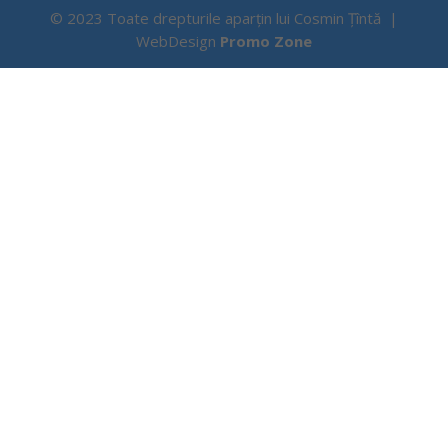
© 2023 Toate drepturile aparțin lui Cosmin Țîntă |
WebDesign
Promo Zone