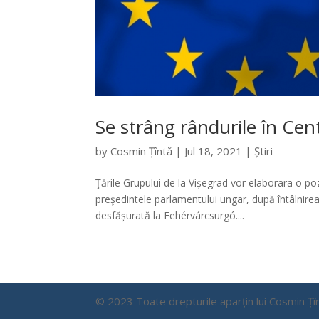
Se strâng rândurile în Cen
by
Cosmin Țîntă
|
Jul 18, 2021
|
Știri
Ţările Grupului de la Vișegrad vor elaborara o poz
preşedintele parlamentului ungar, după întâlnirea
desfășurată la Fehérvárcsurgó....
© 2023 Toate drepturile aparțin lui Cosmin 