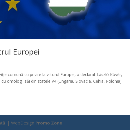
trul Europei
iţie comună cu privire la viitorul Europei, a declarat László Kövér,
 cu omologii săi din statele V4 (Ungaria, Slovacia, Cehia, Polonia)
Țîntă | WebDesign
Promo Zone