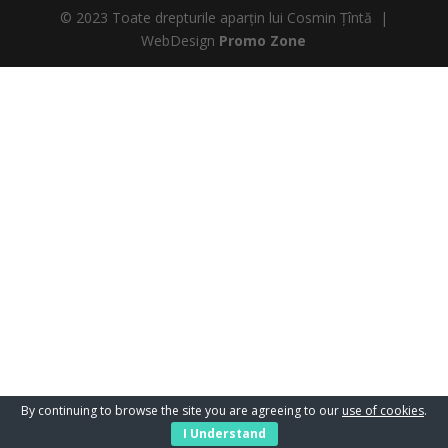
© 2023 Toate drepturile aparțin lui Cosmin Țîntă |
WebDesign
Promo Zone
By continuing to browse the site you are agreeing to our
use of cookies
.
I Understand