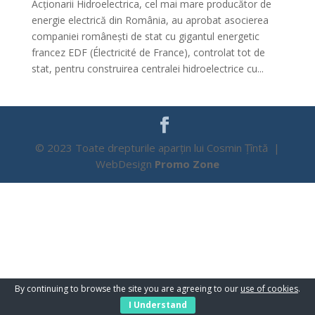
Acționarii Hidroelectrica, cel mai mare producător de
energie electrică din România, au aprobat asocierea
companiei românești de stat cu gigantul energetic
francez EDF (Électricité de France), controlat tot de
stat, pentru construirea centralei hidroelectrice cu...
© 2023 Toate drepturile aparțin lui Cosmin Țîntă |
WebDesign
Promo Zone
By continuing to browse the site you are agreeing to our
use of cookies
.
I Understand