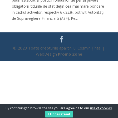
puțin așteptat al politicii fondurilor de pensii private
obligatorii: titlurile de stat deţin cea mai mare pondere
în cadrul activelor, respectiv 67,22%, potrivit Autorităţii
de Supraveghere Financiară (ASF). Pe...
© 2023 Toate drepturile aparțin lui Cosmin Țîntă |
WebDesign
Promo Zone
By continuing to browse the site you are agreeing to our
use of cookies
.
I Understand