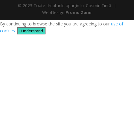
© 2023 Toate drepturile aparțin lui Cosmin Țîntă |
WebDesign
Promo Zone
By continuing to browse the site you are agreeing to our
use of
cookies
.
I Understand