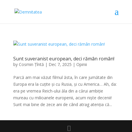
Sunt suveranist european, deci rămân român!
by
Cosmin Țîntă
|
Dec 7, 2025
|
Opinii
Parcă am mai văzut filmul ăsta, în care jumătate din
Europa era la cuțite și cu Rusia, și cu America… Ah, da:
era pe vremea Reich-ului ăla din a cărui ambiție
mureau cu milioanele europenii, acum niște decenii!
Sunt mai bine de zece ani de când atrag atenția că...